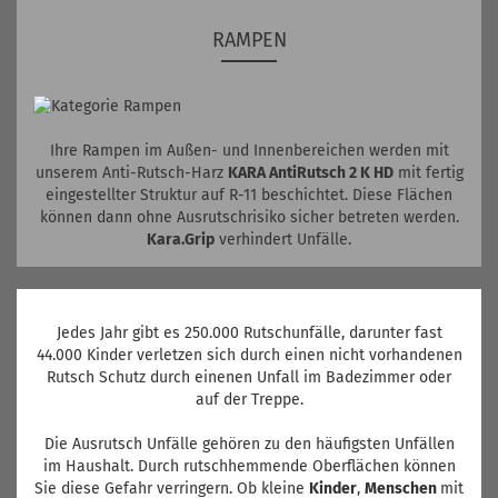
RAMPEN
Ihre Rampen im Außen- und Innenbereichen werden mit
unserem Anti-Rutsch-Harz
KARA AntiRutsch 2 K HD
mit fertig
eingestellter Struktur auf R-11 beschichtet. Diese Flächen
können dann ohne Ausrutschrisiko sicher betreten werden.
Kara.Grip
verhindert Unfälle.
Jedes Jahr gibt es 250.000 Rutschunfälle, darunter fast
44.000 Kinder verletzen sich durch einen nicht vorhandenen
Rutsch Schutz durch einenen Unfall im Badezimmer oder
auf der Treppe.
Die Ausrutsch Unfälle gehören zu den häufigsten Unfällen
im Haushalt. Durch rutschhemmende Oberflächen können
Sie diese Gefahr verringern. Ob kleine
Kinder
,
Menschen
mit