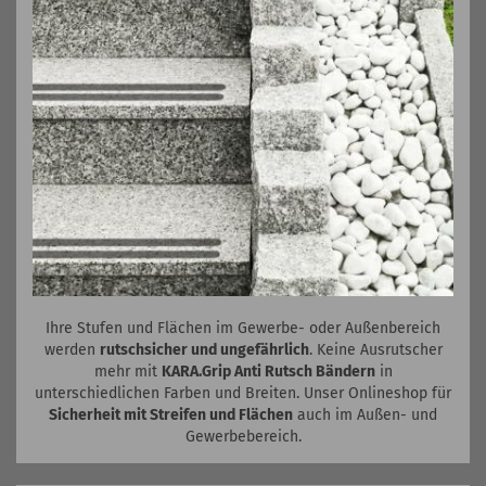
Ihre Stufen und Flächen im Gewerbe- oder Außenbereich
werden
rutschsicher und ungefährlich
. Keine Ausrutscher
mehr mit
KARA.Grip Anti Rutsch Bändern
in
unterschiedlichen Farben und Breiten. Unser Onlineshop für
Sicherheit mit Streifen und Flächen
auch im Außen- und
Gewerbebereich.